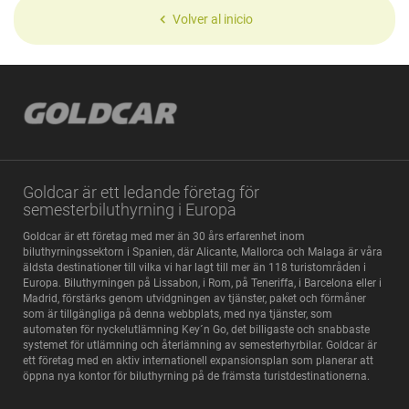
Volver al inicio
Goldcar är ett ledande företag för
semesterbiluthyrning i Europa
Goldcar är ett företag med mer än 30 års erfarenhet inom
biluthyrningssektorn i Spanien, där Alicante, Mallorca och Malaga är våra
äldsta destinationer till vilka vi har lagt till mer än 118 turistområden i
Europa. Biluthyrningen på Lissabon, i Rom, på Teneriffa, i Barcelona eller i
Madrid, förstärks genom utvidgningen av tjänster, paket och förmåner
som är tillgängliga på denna webbplats, med nya tjänster, som
automaten för nyckelutlämning Key´n Go, det billigaste och snabbaste
systemet för utlämning och återlämning av semesterhyrbilar. Goldcar är
ett företag med en aktiv internationell expansionsplan som planerar att
öppna nya kontor för biluthyrning på de främsta turistdestinationerna.