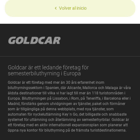
Volver al inicio
Goldcar är ett ledande företag för
semesterbiluthyrning i Europa
Goldcar är ett företag med mer än 30 års erfarenhet inom
biluthyrningssektorn i Spanien, där Alicante, Mallorca och Malaga är våra
äldsta destinationer till vilka vi har lagt till mer än 118 turistområden i
Europa. Biluthyrningen på Lissabon, i Rom, på Teneriffa, i Barcelona eller i
Madrid, förstärks genom utvidgningen av tjänster, paket och förmåner
som är tillgängliga på denna webbplats, med nya tjänster, som
automaten för nyckelutlämning Key´n Go, det billigaste och snabbaste
systemet för utlämning och återlämning av semesterhyrbilar. Goldcar är
ett företag med en aktiv internationell expansionsplan som planerar att
öppna nya kontor för biluthyrning på de främsta turistdestinationerna.