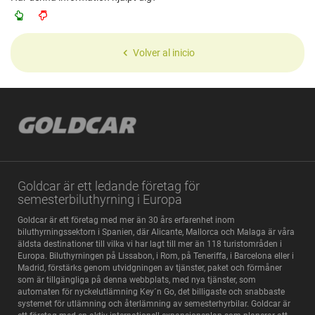
Volver al inicio
Goldcar är ett ledande företag för
semesterbiluthyrning i Europa
Goldcar är ett företag med mer än 30 års erfarenhet inom
biluthyrningssektorn i Spanien, där Alicante, Mallorca och Malaga är våra
äldsta destinationer till vilka vi har lagt till mer än 118 turistområden i
Europa. Biluthyrningen på Lissabon, i Rom, på Teneriffa, i Barcelona eller i
Madrid, förstärks genom utvidgningen av tjänster, paket och förmåner
som är tillgängliga på denna webbplats, med nya tjänster, som
automaten för nyckelutlämning Key´n Go, det billigaste och snabbaste
systemet för utlämning och återlämning av semesterhyrbilar. Goldcar är