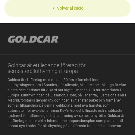
Volver al inicio
Goldcar är ett ledande företag för
semesterbiluthyrning i Europa
Goldcar är ett företag med mer än 30 års erfarenhet inom
biluthyrningssektorn i Spanien, där Alicante, Mallorca och Malaga är våra
äldsta destinationer till vilka vi har lagt till mer än 118 turistområden i
Europa. Biluthyrningen på Lissabon, i Rom, på Teneriffa, i Barcelona eller i
Madrid, förstärks genom utvidgningen av tjänster, paket och förmåner
som är tillgängliga på denna webbplats, med nya tjänster, som
automaten för nyckelutlämning Key´n Go, det billigaste och snabbaste
systemet för utlämning och återlämning av semesterhyrbilar. Goldcar är
ett företag med en aktiv internationell expansionsplan som planerar att
öppna nya kontor för biluthyrning på de främsta turistdestinationerna.