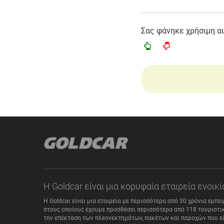
Σας φάνηκε χρήσιμη α
Η Goldcar είναι μια κορυφαία εταιρεία ενοι
Η Goldcar είναι μια εταιρεία με περισσότερα από 30 χρόνια εμπε
στους οποίους έχουμε προσθέσει περισσότερα από 118 τουριστικ
την επέκταση των πλεονεκτημάτων, πακέτων και παροχών που είν