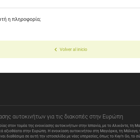
υτή η πληροφορία;
Volver al inicio
κίασης αυτοκινήτων για τις διακοπές στην Ευρώπη
ιρίας στον τομέα της ενοικίασης αυτοκινήτων στην Ισπανία, με το Αλικάντε, τη Μ
ά αξιοθέατα στην Ευρώπη. Η ενοικίαση αυτοκινήτου στη Μαγιόρκα, τη Μάλαγα, τ
αι διαθέσιμα σε αυτή την ιστοσελίδα με νέες υπηρεσίες, όπως το Key’n Go, το