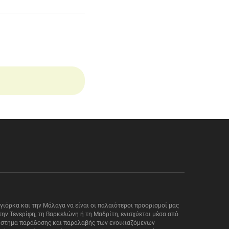
αγιόρκα και την Μάλαγα να είναι οι παλαιότεροι προορισμοί μας
ην Τενερίφη, τη Βαρκελώνη ή τη Μαδρίτη, ενισχύεται μέσα από
 σύστημα παράδοσης και παραλαβής των ενοικιαζόμενων