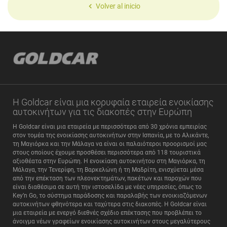
Volver al inicio
Η Goldcar είναι μια κορυφαία εταιρεία ενοικίασης
αυτοκινήτων για τις διακοπές στην Ευρώπη
Η Goldcar είναι μια εταιρεία με περισσότερα από 30 χρόνια εμπειρίας
στον τομέα της ενοικίασης αυτοκινήτων στην Ισπανία, με το Αλικάντε,
τη Μαγιόρκα και την Μάλαγα να είναι οι παλαιότεροι προορισμοί μας
στους οποίους έχουμε προσθέσει περισσότερα από 118 τουριστικά
αξιοθέατα στην Ευρώπη. Η ενοικίαση αυτοκινήτου στη Μαγιόρκα, τη
Μάλαγα, την Τενερίφη, τη Βαρκελώνη ή τη Μαδρίτη, ενισχύεται μέσα
από την επέκταση των πλεονεκτημάτων, πακέτων και παροχών που
είναι διαθέσιμα σε αυτή την ιστοσελίδα με νέες υπηρεσίες, όπως το
Key’n Go, το σύστημα παράδοσης και παραλαβής των ενοικιαζόμενων
αυτοκινήτων φθηνότερα και ταχύτερα στις διακοπές. Η Goldcar είναι
μια εταιρεία με ενεργό διεθνές σχέδιο επέκτασης που προβλέπει το
άνοιγμα νέων γραφείων ενοικίασης αυτοκινήτων στους μεγαλύτερους