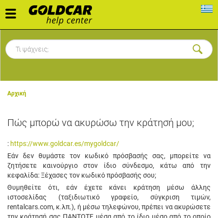
Toggle
navigation
Αρχική
Πώς μπορώ να ακυρώσω την κράτησή μου;
:
https://www.goldcar.es/mygoldcar/
Εάν δεν θυμάστε τον κωδικό πρόσβασής σας, μπορείτε να
ζητήσετε καινούργιο στον ίδιο σύνδεσμο, κάτω από την
κεφαλίδα: Ξέχασες τον κωδικό πρόσβασής σου;
Θυμηθείτε ότι, εάν έχετε κάνει κράτηση μέσω άλλης
ιστοσελίδας (ταξιδιωτικό γραφείο, σύγκριση τιμών,
rentalcars.com, κ.λπ.), ή μέσω τηλεφώνου, πρέπει να ακυρώσετε
την κράτησή σας ΠΑΝΤΟΤΕ μέσα από το ίδιο μέσο από το οποίο