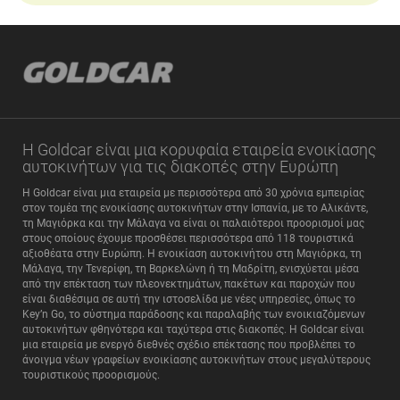
Η Goldcar είναι μια κορυφαία εταιρεία ενοικίασης
αυτοκινήτων για τις διακοπές στην Ευρώπη
Η Goldcar είναι μια εταιρεία με περισσότερα από 30 χρόνια εμπειρίας
στον τομέα της ενοικίασης αυτοκινήτων στην Ισπανία, με το Αλικάντε,
τη Μαγιόρκα και την Μάλαγα να είναι οι παλαιότεροι προορισμοί μας
στους οποίους έχουμε προσθέσει περισσότερα από 118 τουριστικά
αξιοθέατα στην Ευρώπη. Η ενοικίαση αυτοκινήτου στη Μαγιόρκα, τη
Μάλαγα, την Τενερίφη, τη Βαρκελώνη ή τη Μαδρίτη, ενισχύεται μέσα
από την επέκταση των πλεονεκτημάτων, πακέτων και παροχών που
είναι διαθέσιμα σε αυτή την ιστοσελίδα με νέες υπηρεσίες, όπως το
Key’n Go, το σύστημα παράδοσης και παραλαβής των ενοικιαζόμενων
αυτοκινήτων φθηνότερα και ταχύτερα στις διακοπές. Η Goldcar είναι
μια εταιρεία με ενεργό διεθνές σχέδιο επέκτασης που προβλέπει το
άνοιγμα νέων γραφείων ενοικίασης αυτοκινήτων στους μεγαλύτερους
τουριστικούς προορισμούς.