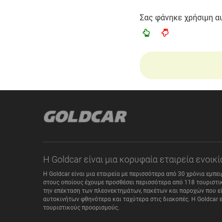
Σας φάνηκε χρήσιμη α
Η Goldcar είναι μια κορυφαία εταιρεία ενοι
Η Goldcar είναι μια εταιρεία με περισσότερα από 30 χρόνια εμπε
στους οποίους έχουμε προσθέσει περισσότερα από 118 τουριστικ
την επέκταση των πλεονεκτημάτων, πακέτων και παροχών που είν
αυτοκινήτων φθηνότερα και ταχύτερα στις διακοπές. Η Goldcar 
τουριστικούς προορισμούς.