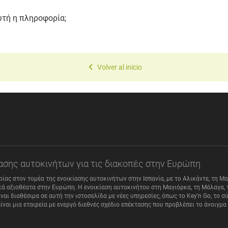
υτή η πληροφορία;
Volver al inicio
κίασης αυτοκινήτων για τις διακοπές στην Ευρώπη
ιρίας στον τομέα της ενοικίασης αυτοκινήτων στην Ισπανία, με το Αλικάντε, τη Μ
ά αξιοθέατα στην Ευρώπη. Η ενοικίαση αυτοκινήτου στη Μαγιόρκα, τη Μάλαγα, τ
αι διαθέσιμα σε αυτή την ιστοσελίδα με νέες υπηρεσίες, όπως το Key’n Go, το
είναι μια εταιρεία με ενεργό διεθνές σχέδιο επέκτασης που προβλέπει το άνοιγ