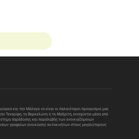
αγιόρκα και την Μάλαγα να είναι οι παλαιότεροι προορισμοί μας
ην Τενερίφη, τη Βαρκελώνη ή τη Μαδρίτη, ενισχύεται μέσα από
 σύστημα παράδοσης και παραλαβής των ενοικιαζόμενων
μα νέων γραφείων ενοικίασης αυτοκινήτων στους μεγαλύτερους