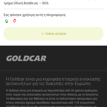
τμήμα Οδική Βοήθειας – SOS.
Σας φάνηκε χρήσιμη αυτή η πληροφορία;
Volver al inicio
Η Goldcar είναι μια κορυφαία εταιρεία ενοικίασης
αυτοκινήτων για τις διακοπές στην Ευρώπη
Η Goldcar είναι μια εταιρεία με περισσότερα από 30 χρόνια εμπειρίας
στον τομέα της ενοικίασης αυτοκινήτων στην Ισπανία, με το Αλικάντε,
τη Μαγιόρκα και την Μάλαγα να είναι οι παλαιότεροι προορισμοί μας
στους οποίους έχουμε προσθέσει περισσότερα από 118 τουριστικά
αξιοθέατα στην Ευρώπη. Η ενοικίαση αυτοκινήτου στη Μαγιόρκα, τη