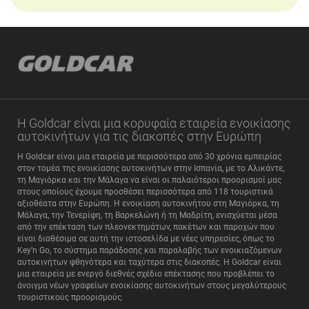
Η Goldcar είναι μια κορυφαία εταιρεία ενοικίασης
αυτοκινήτων για τις διακοπές στην Ευρώπη
Η Goldcar είναι μια εταιρεία με περισσότερα από 30 χρόνια εμπειρίας
στον τομέα της ενοικίασης αυτοκινήτων στην Ισπανία, με το Αλικάντε,
τη Μαγιόρκα και την Μάλαγα να είναι οι παλαιότεροι προορισμοί μας
στους οποίους έχουμε προσθέσει περισσότερα από 118 τουριστικά
αξιοθέατα στην Ευρώπη. Η ενοικίαση αυτοκινήτου στη Μαγιόρκα, τη
Μάλαγα, την Τενερίφη, τη Βαρκελώνη ή τη Μαδρίτη, ενισχύεται μέσα
από την επέκταση των πλεονεκτημάτων, πακέτων και παροχών που
είναι διαθέσιμα σε αυτή την ιστοσελίδα με νέες υπηρεσίες, όπως το
Key’n Go, το σύστημα παράδοσης και παραλαβής των ενοικιαζόμενων
αυτοκινήτων φθηνότερα και ταχύτερα στις διακοπές. Η Goldcar είναι
μια εταιρεία με ενεργό διεθνές σχέδιο επέκτασης που προβλέπει το
άνοιγμα νέων γραφείων ενοικίασης αυτοκινήτων στους μεγαλύτερους
τουριστικούς προορισμούς.