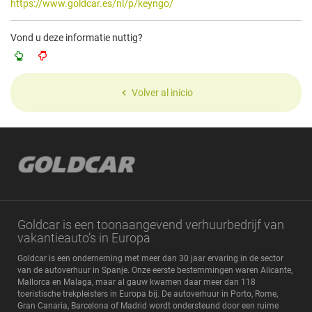
https://www.goldcar.es/nl/p/keyngo/
Vond u deze informatie nuttig?
Volver al inicio
Goldcar is een toonaangevend verhuurbedrijf van
vakantieauto’s in Europa
Goldcar is een onderneming met meer dan 30 jaar ervaring in de sector
van de autoverhuur in Spanje. Onze eerste bestemmingen waren Alicante,
Mallorca en Malaga, maar al gauw kwamen daar meer dan 118
toeristische trekpleisters in Europa bij. De autoverhuur in Porto, Rome,
Gran Canaria, Barcelona of Madrid wordt ondersteund door een ruime