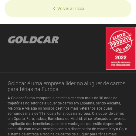
Volver al inicio
Goldcar é uma empresa líder no aluguer de carros
para férias na Europa
A Goldcar é uma companhia de rent a car com mais de 30 anos de
trajetórias no setor de aluguer de carros em Espanha, sendo Alicante,
Maiorca e Málaga os nossos destinos mais veteranos aos quais
somámos mais de 118 locais turísticos na Europa. O aluguer de carros
em Oporto, Faro, Lisboa, Barcelona ou Madrid, vê-se reforçado através da
ampliação dos benefícios, pacotes e vantagens que estão disponíveis
neste site com novos serviços como o dispensador de chaves Key’n Go, o
sistema de entrega e recolha de carros de aluguer para férias mais