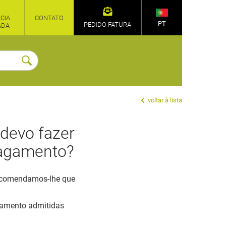
CIA
CONTATO
PT
PEDIDO FATURA
ADA
voltar à lista
devo fazer
pagamento?
 recomendamos-lhe que
agamento admitidas