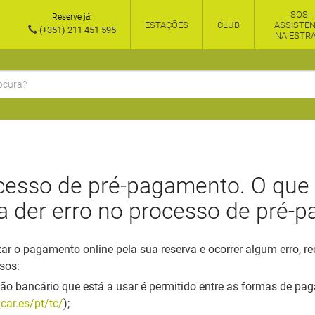
SOS -
Reserve já:
ESTAÇÕES
CLUB
ASSISTEN
(+351) 211 451 595
NA ESTR
cesso de pré-pagamento. O que 
a der erro no processo de pré-
lizar o pagamento online pela sua reserva e ocorrer algum erro,
sos:
rtão bancário que está a usar é permitido entre as formas de p
car.es/pt/tc/
);