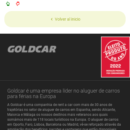
Volver al inicio
Goldcar é uma empresa líder no aluguer de carros
para férias na Europa
A Goldcar é uma companhia de rent a car com mais de 30 anos de
trajetórias no setor de aluguer de carros em Espanha, sendo Alicante,
Maiorca e Málaga os nossos destinos mais veteranos aos quais
somámos mais de 118 locais turísticos na Europa. O aluguer de carros
em Oporto, Faro, Lisboa, Barcelona ou Madrid, vê-se reforçado através da
ampliação dos benefícios, pacotes e vantagens que estão disponíveis