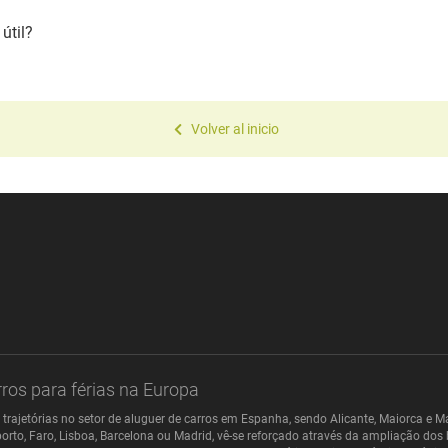
útil?
Volver al inicio
ros para férias na Europa
trajetórias no setor de aluguer de carros em Espanha, sendo Alicante, Maiorca e
orto, Faro, Lisboa, Barcelona ou Madrid, vê-se reforçado através da ampliação dos 