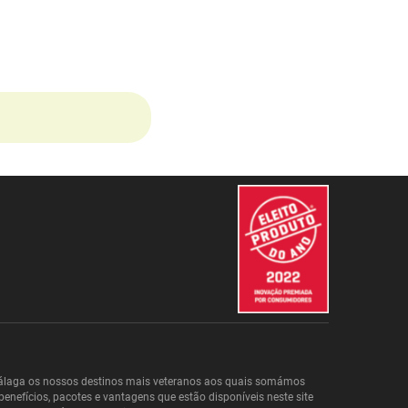
 Málaga os nossos destinos mais veteranos aos quais somámos
benefícios, pacotes e vantagens que estão disponíveis neste site