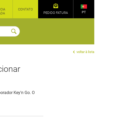
CIA
CONTATO
PT
PEDIDO FATURA
ADA
voltar à lista
cionar
orador Key'n Go. O