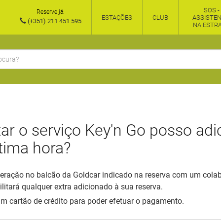
SOS -
Reserve já:
ESTAÇÕES
CLUB
ASSISTEN
(+351) 211 451 595
NA ESTR
itar o serviço Key'n Go posso adi
ltima hora?
peração no balcão da Goldcar indicado na reserva com um colab
ilitará qualquer extra adicionado à sua reserva.
um cartão de crédito para poder efetuar o pagamento.