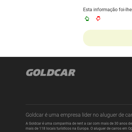
Esta informação foi-lhe 
Goldcar é uma empresa líder no aluguer de car
A Goldcar é uma companhia de rent a car com mais de 30 anos de 
mais de 118 locais turísticos na Europa. O aluguer de carros em Op