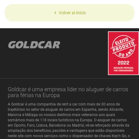
Volver al inicio
Goldcar é uma empresa líder no aluguer de carros
para férias na Europa
A Goldcar é uma companhia de rent a car com mais de 30 anos de
trajetórias no setor de aluguer de carros em Espanha, sendo Alicante,
Maiorca e Málaga os nossos destinos mais veteranos aos quais
somámos mais de 118 locais turísticos na Europa. O aluguer de carros
em Oporto, Faro, Lisboa, Barcelona ou Madrid, vê-se reforçado através da
ampliação dos benefícios, pacotes e vantagens que estão disponíveis
neste site com novos serviços como o dispensador de chaves Key’n Go, o