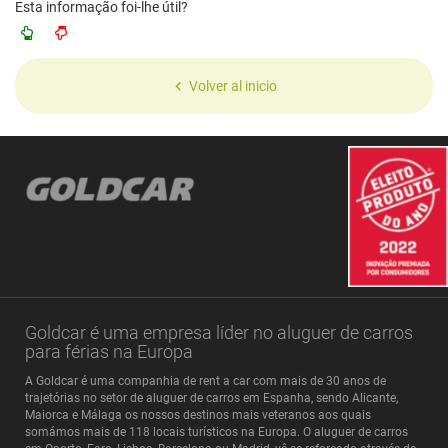
Esta informação foi-lhe útil?
Volver al inicio
Goldcar é uma empresa líder no aluguer de carros
para férias na Europa
A Goldcar é uma companhia de rent a car com mais de 30 anos de
trajetórias no setor de aluguer de carros em Espanha, sendo Alicante,
Maiorca e Málaga os nossos destinos mais veteranos aos quais
somámos mais de 118 locais turísticos na Europa. O aluguer de carros