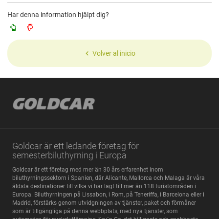
Har denna information hjälpt dig?
Volver al inicio
Goldcar är ett ledande företag för
semesterbiluthyrning i Europa
Goldcar är ett företag med mer än 30 års erfarenhet inom
biluthyrningssektorn i Spanien, där Alicante, Mallorca och Malaga är våra
äldsta destinationer till vilka vi har lagt till mer än 118 turistområden i
Europa. Biluthyrningen på Lissabon, i Rom, på Teneriffa, i Barcelona eller i
Madrid, förstärks genom utvidgningen av tjänster, paket och förmåner
som är tillgängliga på denna webbplats, med nya tjänster, som