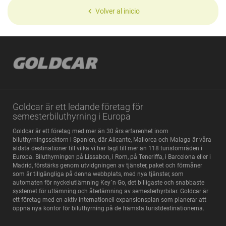
Volver al inicio
Goldcar är ett ledande företag för
semesterbiluthyrning i Europa
Goldcar är ett företag med mer än 30 års erfarenhet inom
biluthyrningssektorn i Spanien, där Alicante, Mallorca och Malaga är våra
äldsta destinationer till vilka vi har lagt till mer än 118 turistområden i
Europa. Biluthyrningen på Lissabon, i Rom, på Teneriffa, i Barcelona eller i
Madrid, förstärks genom utvidgningen av tjänster, paket och förmåner
som är tillgängliga på denna webbplats, med nya tjänster, som
automaten för nyckelutlämning Key´n Go, det billigaste och snabbaste
systemet för utlämning och återlämning av semesterhyrbilar. Goldcar är
ett företag med en aktiv internationell expansionsplan som planerar att
öppna nya kontor för biluthyrning på de främsta turistdestinationerna.