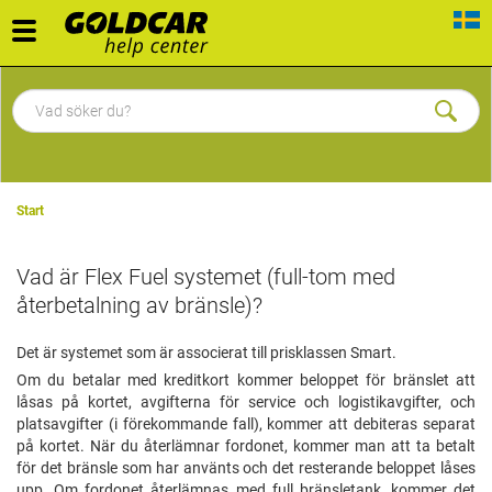
Toggle
navigation
Start
Vad är Flex Fuel systemet (full-tom med
återbetalning av bränsle)?
Det är systemet som är associerat till prisklassen Smart.
Om du betalar med kreditkort kommer beloppet för bränslet att
låsas på kortet, avgifterna för service och logistikavgifter, och
platsavgifter (i förekommande fall), kommer att debiteras separat
på kortet. När du återlämnar fordonet, kommer man att ta betalt
för det bränsle som har använts och det resterande beloppet låses
upp. Om fordonet återlämnas med full bränsletank, kommer det