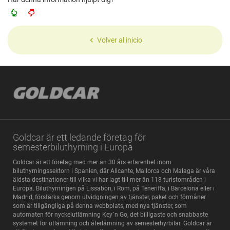
Volver al inicio
Goldcar är ett ledande företag för
semesterbiluthyrning i Europa
Goldcar är ett företag med mer än 30 års erfarenhet inom
biluthyrningssektorn i Spanien, där Alicante, Mallorca och Malaga är våra
äldsta destinationer till vilka vi har lagt till mer än 118 turistområden i
Europa. Biluthyrningen på Lissabon, i Rom, på Teneriffa, i Barcelona eller i
Madrid, förstärks genom utvidgningen av tjänster, paket och förmåner
som är tillgängliga på denna webbplats, med nya tjänster, som
automaten för nyckelutlämning Key´n Go, det billigaste och snabbaste
systemet för utlämning och återlämning av semesterhyrbilar. Goldcar är