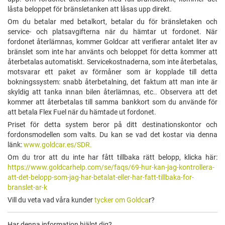
låsta beloppet för bränsletanken att låsas upp direkt.
Om du betalar med betalkort, betalar du för bränsletaken och
service- och platsavgifterna när du hämtar ut fordonet. När
fordonet återlämnas, kommer Goldcar att verifierar antalet liter av
bränslet som inte har använts och beloppet för detta kommer att
återbetalas automatiskt. Servicekostnaderna, som inte återbetalas,
motsvarar ett paket av förmåner som är kopplade till detta
bokningssystem: snabb återbetalning, det faktum att man inte är
skyldig att tanka innan bilen återlämnas, etc.. Observera att det
kommer att återbetalas till samma bankkort som du använde för
att betala Flex Fuel när du hämtade ut fordonet.
Priset för detta system beror på ditt destinationskontor och
fordonsmodellen som valts. Du kan se vad det kostar via denna
länk:
www.goldcar.es/SDR.
Om du tror att du inte har fått tillbaka rätt belopp, klicka här:
https://www.goldcarhelp.com/se/faqs/69-hur-kan-jag-kontrollera-
att-det-belopp-som-jag-har-betalat-eller-har-fatt-tillbaka-for-
branslet-ar-k
Vill du veta vad våra kunder
tycker om Goldca
r?
Har denna information hjälpt dig?