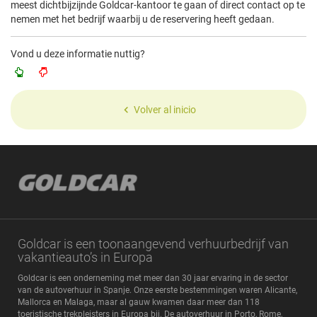
meest dichtbijzijnde Goldcar-kantoor te gaan of direct contact op te
nemen met het bedrijf waarbij u de reservering heeft gedaan.
Vond u deze informatie nuttig?
Volver al inicio
Goldcar is een toonaangevend verhuurbedrijf van
vakantieauto’s in Europa
Goldcar is een onderneming met meer dan 30 jaar ervaring in de sector
van de autoverhuur in Spanje. Onze eerste bestemmingen waren Alicante,
Mallorca en Malaga, maar al gauw kwamen daar meer dan 118
toeristische trekpleisters in Europa bij. De autoverhuur in Porto, Rome,