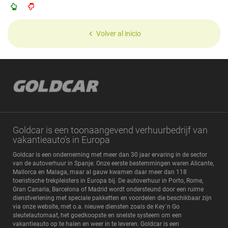
Volver al inicio
Goldcar is een toonaangevend verhuurbedrijf van
vakantieauto’s in Europa
Goldcar is een onderneming met meer dan 30 jaar ervaring in de sector
van de autoverhuur in Spanje. Onze eerste bestemmingen waren Alicante,
Mallorca en Malaga, maar al gauw kwamen daar meer dan 118
toeristische trekpleisters in Europa bij. De autoverhuur in Porto, Rome,
Gran Canaria, Barcelona of Madrid wordt ondersteund door een ruime
dienstverlening met speciale pakketten en voordelen die beschikbaar zijn
via onze website, met o.a. nieuwe diensten zoals de Key´n Go
sleutelautomaat, het goedkoopste en snelste systeem om een
vakantieauto op te halen en weer in te leveren. Goldcar is een