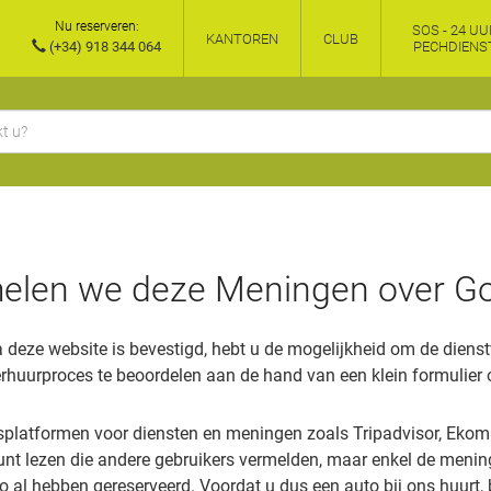
Nu reserveren:
SOS - 24 UU
KANTOREN
CLUB
(+34) 918 344 064
PECHDIENS
elen we deze Meningen over Go
a deze website is bevestigd, hebt u de mogelijkheid om de dienst
rhuurproces te beoordelen aan de hand van een klein formulier 
gsplatformen voor diensten en meningen zoals Tripadvisor, Ekom
nt lezen die andere gebruikers vermelden, maar enkel de meningen
o al hebben gereserveerd. Voordat u dus een auto bij ons huurt,