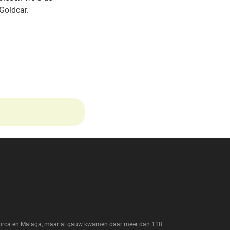
Goldcar.
allorca en Malaga, maar al gauw kwamen daar meer dan 118