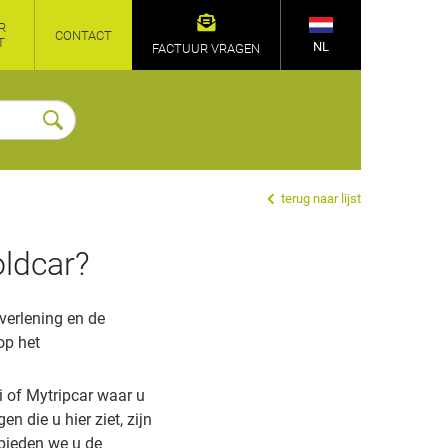
R
CONTACT
T
NL
FACTUUR VRAGEN
terug naar lijst
ldcar?
verlening en de
op het
i of Mytripcar waar u
 die u hier ziet, zijn
 bieden we u de