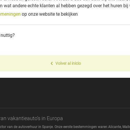
n wat andere echte klanten al hebben gezegd over het huren bij 
-meningen
op onze website te bekijken
 nuttig?
Volver al inicio
van vakantieauto’s in Europa
sector van de autoverhuur in Spanje. Onze eerste bestemmingen waren Alicante, M