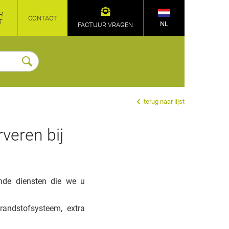
R
CONTACT
T
NL
FACTUUR VRAGEN
terug naar lijst
veren bij
ende diensten die we u
randstofsysteem, extra