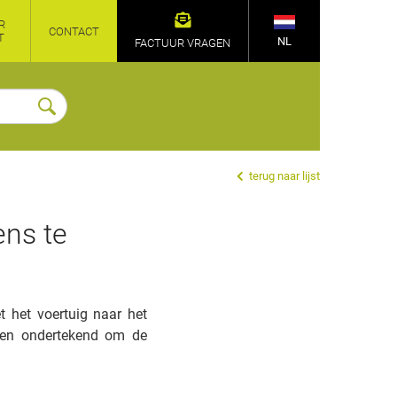
R
CONTACT
T
NL
FACTUUR VRAGEN
terug naar lijst
ens te
 het voertuig naar het
den ondertekend om de