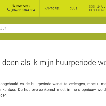
Nu reserveren:
SOS - 24 UU
KANTOREN
CLUB
(+34) 918 344 064
PECHDIENS
 doen als ik mijn huurperiode w
 opgehaald en de huurperiode wenst te verlengen, moet u met
dcar kantoor. De huurovereenkomst moet immers opnieuw wor
ngen.