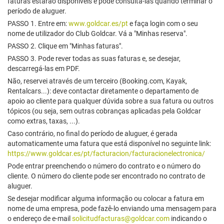
faturas estarão disponíveis e pode consultá-las quando terminar o
período de aluguer.
PASSO 1. Entre em:
www.goldcar.es/pt
e faça login com o seu
nome de utilizador do Club Goldcar. Vá a "Minhas reserva".
PASSO 2. Clique em "Minhas faturas".
PASSO 3. Pode rever todas as suas faturas e, se desejar,
descarregá-las em PDF.
Não, reservei através de um terceiro (Booking.com, Kayak,
Rentalcars...): deve contactar diretamente o departamento de
apoio ao cliente para qualquer dúvida sobre a sua fatura ou outros
tópicos (ou seja, sem outras cobranças aplicadas pela Goldcar
como extras, taxas, ...).
Caso contrário, no final do período de aluguer, é gerada
automaticamente uma fatura que está disponível no seguinte link:
https://www.goldcar.es/pt/facturacion/facturacionelectronica/
Pode entrar preenchendo o número do contrato e o número do
cliente. O número do cliente pode ser encontrado no contrato de
aluguer.
Se desejar modificar alguma informação ou colocar a fatura em
nome de uma empresa, pode fazê-lo enviando uma mensagem para
o endereço de e-mail
solicitudfacturas@goldcar.com
indicando o