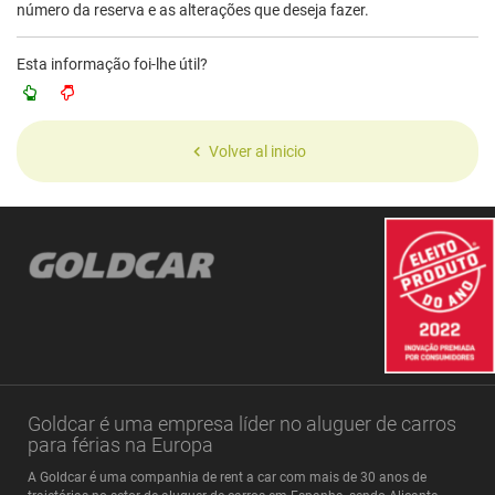
número da reserva e as alterações que deseja fazer.
Esta informação foi-lhe útil?
Volver al inicio
Goldcar é uma empresa líder no aluguer de carros
para férias na Europa
A Goldcar é uma companhia de rent a car com mais de 30 anos de