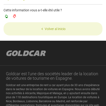
Cette information vous a-t-elle été utile ?
Volver al inicio
Goldcar est l'une des sociétés leader de la location
de voitures de tourisme en Espagne.
Goldcar est une entreprise de rent a car ayant plus de 30 ans d’expérience
dans le secteur de la location de voitures en Espagne. Nous avons débuté
nos activités à Alicante, Majorque et Malaga, en y ajoutant ensuite dans
plus de 118 destinations touristiques en Europe. La location de voitures à
Nice, Bordeaux, Lisbonne, Barcelone ou Madrid, est renforcée par
différentes prestations, formules et avantages disponibles sur ce site web