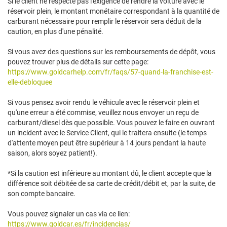
Si le client ne respecte pas l'exigence de rendre la voiture avec le
réservoir plein, le montant monétaire correspondant à la quantité de
carburant nécessaire pour remplir le réservoir sera déduit de la
caution, en plus d'une pénalité.
Si vous avez des questions sur les remboursements de dépôt, vous
pouvez trouver plus de détails sur cette page:
https://www.goldcarhelp.com/fr/faqs/57-quand-la-franchise-est-
elle-debloquee
Si vous pensez avoir rendu le véhicule avec le réservoir plein et
qu'une erreur a été commise, veuillez nous envoyer un reçu de
carburant/diesel dès que possible. Vous pouvez le faire en ouvrant
un incident avec le Service Client, qui le traitera ensuite (le temps
d'attente moyen peut être supérieur à 14 jours pendant la haute
saison, alors soyez patient!).
*Si la caution est inférieure au montant dû, le client accepte que la
différence soit débitée de sa carte de crédit/débit et, par la suite, de
son compte bancaire.
Vous pouvez signaler un cas via ce lien:
https://www.goldcar.es/fr/incidencias/