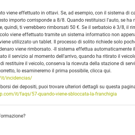
ento viene effettuato in ottavi. Se, ad esempio, con il sistema di
esto importo corrisponde a 8/8. Quando restituisci l'auto, se ha
e, quindi, ti verrebbero rimborsati 50 €. Se il serbatoio è 3/8, il
alcolo viene effettuato tramite un sistema informatico non appena
 viene utilizzato un tablet. Il processo di solito richiede solo poc
 il denaro viene rimborsato. -Il sistema effettua automaticamente i
ato il servizio al momento dell'arrivo, quando ha ritirato il veicolo
di restituire il veicolo, conserva la ricevuta della stazione di servi
corretto, lo esamineremo il prima possibile, clicca qui.
it/incidencias/
rsi dei depositi, puoi trovare ulteriori dettagli su questa pagin
p.com/it/faqs/57-quando-viene-sbloccata-la-franchigia
informazione?