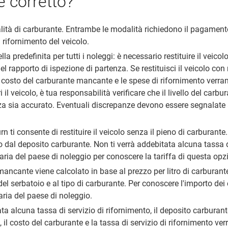
è corretto?
ità di carburante. Entrambe le modalità richiedono il pagament
l rifornimento del veicolo.
ella predefinita per tutti i noleggi: è necessario restituire il veico
el rapporto di ispezione di partenza. Se restituisci il veicolo c
il costo del carburante mancante e le spese di rifornimento verra
 il veicolo, è tua responsabilità verificare che il livello del carbu
nza sia accurato. Eventuali discrepanze devono essere segnalate 
 ti consente di restituire il veicolo senza il pieno di carburante.
 dal deposito carburante. Non ti verrà addebitata alcuna tassa d
aria del paese di noleggio per conoscere la tariffa di questa opz
mancante viene calcolato in base al prezzo per litro di carburant
del serbatoio e al tipo di carburante. Per conoscere l'importo dei 
aria del paese di noleggio.
ta alcuna tassa di servizio di rifornimento, il deposito carburante 
, il costo del carburante e la tassa di servizio di rifornimento ver