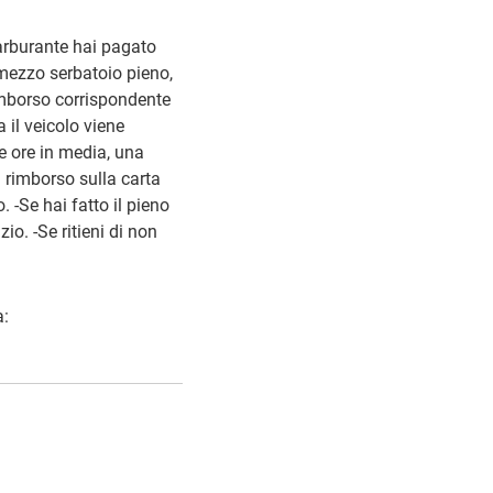
 carburante hai pagato
 mezzo serbatoio pieno,
 rimborso corrispondente
 il veicolo viene
he ore in media, una
l rimborso sulla carta
. -Se hai fatto il pieno
zio. -Se ritieni di non
a: