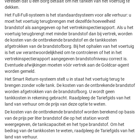
vereisen dat u een borg betaalt om het tanken van het voertuig te
dekken.
Het Full-Full-systeem is het standaardsysteem voor alle verhuur: u
moet het voertuig terugbrengen met dezelfde hoeveelheid
brandstof als aangegeven op het vertrekinspectierapport. Als u het
voertuig terugbrengt met minder brandstof dan bij vertrek, worden
de kosten van de ontbrekende brandstof en de tankkosten
afgetrokken van de brandstofborg. Bij het ophalen van het voertuig
is het uw verantwoordelijkheid om te controleren of het in het
vertrekinspectierapport aangegeven brandstofniveau correct is.
Eventuele afwijkingen moeten vóór vertrek aan de Goldcar-agent
worden gemeld.
Het Smart Return-systeem stelt u in staat het voertuig terug te
brengen zonder volle tank. De kosten van de ontbrekende brandstof
worden afgetrokken van de brandstofborg. U wordt geen
tankkosten in rekening gebracht. Raadpleeg de Tariefgids van het
land van verhuur om de prijs van deze optie te weten.
De kosten van de ontbrekende brandstof worden berekend op basis
van de prijs per liter brandstof die op het station wordt
weergegeven, de tankcapaciteit en het type brandstof. Om het
bedrag van de tankkosten te weten, raadpleeg de Tariefgids van het
land van verhuur.