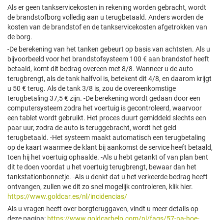
Als er geen tankservicekosten in rekening worden gebracht, wordt
de brandstofborg volledig aan u terugbetaald. Anders worden de
kosten van de brandstof en de tankservicekosten afgetrokken van
de borg.
-De berekening van het tanken gebeurt op basis van achtsten. Als u
bijvoorbeeld voor het brandstofsysteem 100 € aan brandstof heeft
betaald, komt dit bedrag overeen met 8/8. Wanneer u de auto
terugbrengt, als de tank halfvol is, betekent dit 4/8, en daarom krijgt
u 50 € terug. Als de tank 3/8 is, zou de overeenkomstige
terugbetaling 37,5 € zijn. -De berekening wordt gedaan door een
computersysteem zodra het voertuig is gecontroleerd, waarvoor
een tablet wordt gebruikt. Het proces duurt gemiddeld slechts een
paar uur, zodra de auto is teruggebracht, wordt het geld
terugbetaald. -Het systeem maakt automatisch een terugbetaling
op de kaart waarmee de klant bij aankomst de service heeft betaald,
toen hij het voertuig ophaalde. -Als u hebt getankt of van plan bent
dit te doen voordat u het voertuig terugbrengt, bewaar dan het
tankstationbonnetje. -Als u denkt dat u het verkeerde bedrag heeft
ontvangen, zullen we dit zo snel mogelijk controleren, klik hier.
https://www.goldcar.es/nl/incidencias/
Als u vragen heeft over borgteruggaven, vindt u meer details op
deze pagina:
https://www.goldcarhelp.com/nl/faqs/57-na-hoe-