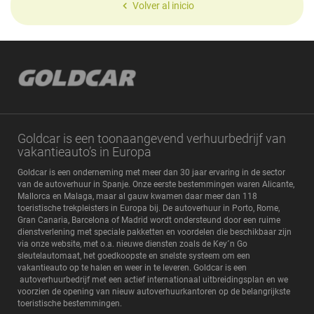
Volver al inicio
Goldcar is een toonaangevend verhuurbedrijf van
vakantieauto’s in Europa
Goldcar is een onderneming met meer dan 30 jaar ervaring in de sector
van de autoverhuur in Spanje. Onze eerste bestemmingen waren Alicante,
Mallorca en Malaga, maar al gauw kwamen daar meer dan 118
toeristische trekpleisters in Europa bij. De autoverhuur in Porto, Rome,
Gran Canaria, Barcelona of Madrid wordt ondersteund door een ruime
dienstverlening met speciale pakketten en voordelen die beschikbaar zijn
via onze website, met o.a. nieuwe diensten zoals de Key´n Go
sleutelautomaat, het goedkoopste en snelste systeem om een
vakantieauto op te halen en weer in te leveren. Goldcar is een
autoverhuurbedrijf met een actief internationaal uitbreidingsplan en we
voorzien de opening van nieuw autoverhuurkantoren op de belangrijkste
toeristische bestemmingen.