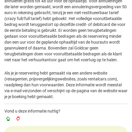
annuleren gratis tot 48 uur voor de ophaaltijd. Voor annuleringen
die later worden gemaakt, wordt een annuleringsvergoeding van 50
euro in rekening gebracht, tenzij je een niet-restitueerbaar tarief
(crazy full/full tarief) hebt geboekt. Het volledige vooruitbetaalde
bedrag wordt teruggestort op dezelfde credit- of debitcard die voor
de eerste betaling is gebruikt. Er worden geen terugbetalingen
gedaan voor vooruitbetaalde bedragen als de reservering minder
dan een uur voor de geplande ophaaltijd van de huurauto wordt
geannuleerd of daarna. Bovendien zal Goldcar geen
terugbetalingen doen voor vooruitbetaalde bedragen als de klant
niet naar het verhuurkantoor gaat om het voertuig op te halen.
Als je je reservering hebt gemaakt via een andere website
(reisagenten, prijsvergelijkingswebsites, zoals rentalcars.com),
raadpleeg dan hun voorwaarden. Deze informatie wordt meestal
via e-mail verzonden of verschijnt op de pagina van de website waar
je je boeking hebt gemaakt.
Vond u deze informatie nuttig?