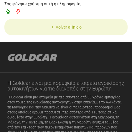
Σας φάνηκε χρήσιμη αυτή η πληροφορία;
Volver al inicio
Η Goldcar είναι μια κορυφαία εταιρεία ενοικίασης
αυτοκινήτων για τις διακοπές στην Ευρώπη
Η Goldcar είναι μια εταιρεία με περισσότερα από 30 χρόνια εμπειρίας
στον τομέα της ενοικίασης αυτοκινήτων στην Ισπανία, με το Αλικάντε,
τη Μαγιόρκα και την Μάλαγα να είναι οι παλαιότεροι προορισμοί μας
στους οποίους έχουμε προσθέσει περισσότερα από 118 τουριστικά
αξιοθέατα στην Ευρώπη. Η ενοικίαση αυτοκινήτου στη Μαγιόρκα, τη
Μάλαγα, την Τενερίφη, τη Βαρκελώνη ή τη Μαδρίτη, ενισχύεται μέσα
από την επέκταση των πλεονεκτημάτων, πακέτων και παροχών που